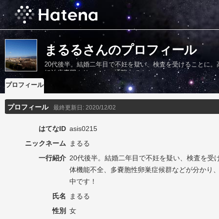
まるるさんのプロフィール
20代後半。結婚二年目で不妊を疑い、検査を受けることに
妊治療専門クリニックへ通院中です！
プロフィール
プロフィール
最終更新日:
2020/12/02
はてなID
asis0215
ニックネーム
まるる
一行紹介
20代後半。結婚二年目で不妊を疑い、検査を受
体機能不全、多嚢胞性卵巣症候群などが分かり
中です！
氏名
まるる
性別
女