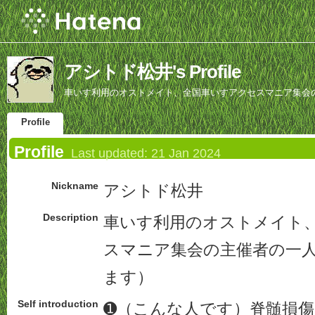
アシトド松井's Profile
車いす利用のオストメイト、全国車いすアクセスマニア集会
Profile
Profile
Last updated:
21 Jan 2024
Nickname
アシトド松井
Description
車いす利用のオストメイト
スマニア集会の主催者の一
ます）
Self introduction
➊（こんな人です）脊髄損