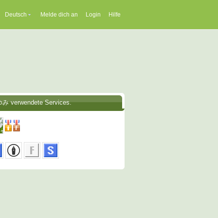
Deutsch
Melde dich an
Login
Hilfe
み verwendete Services.