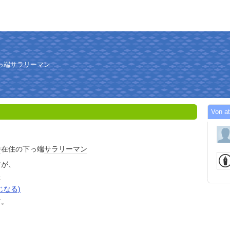
っ端サラリーマン
Von at
舎
在住の下っ端
サラリーマン
すが、
た
じなる)
す。