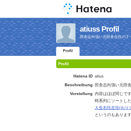
atiuss Profil
田舎志向強い元田舎在住の下
Profil
Profil
Hatena ID
atius
Beschreibung
田舎
志向
強い元
田
Vorstellung
内容はほぼ同じで
時系列
に
ソート
し
人生右往左往(おり
というのもありま