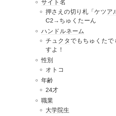
サイト
名
押さえの切り札「ケツ
ア
C2→ちゅくたーん
ハンドルネーム
チュ
クタ
でもちゅくたで
すよ！
性別
オトコ
年齢
24才
職業
大学院生