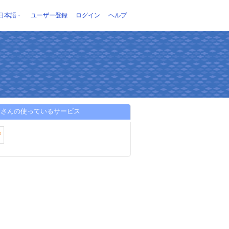
日本語
ユーザー登録
ログイン
ヘルプ
8nlさんの使っているサービス