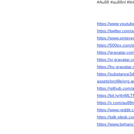
#Au88 #au88nl #l
https://www.youtu
https://twitter.com/
https://www.pintere
https://500px.com/
https://gravatar.co
https://vi.gravatar
https://hu.gravatar
https://substance
assets/profile/o
https://github.com/
https://bit.ly/4nML
https://x.com/au88n
https://www.reddit.
https://talk.plesk
https://www.behanc