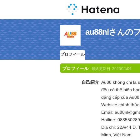
au88nlさん
プロフィール
プロフィール
最終更新日:
2025/11/06
自己紹介
Au88 không chỉ là s
đều có thể biến bạ
đẳng cấp của Au88 
Website chính thức
Email: au88nl@gma
Hotline: 08355028
Địa chỉ: 22A/44 Đ.
Minh, Việt Nam