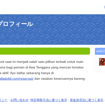
のプロフィール
aud
d saat ini menjadi salah satu pilihan terbaik untuk main
utama bagi pemain di Asia Tenggara yang mencari koneksi
s aktif. Ayo daftar sekarang hanya di
valladolid.com/reservas/
dan rasakan keseruannya bareng-
リシー
-
お問い合わせ
-
特定商取引法に基づく表示
-
資金決済法に基づく表示