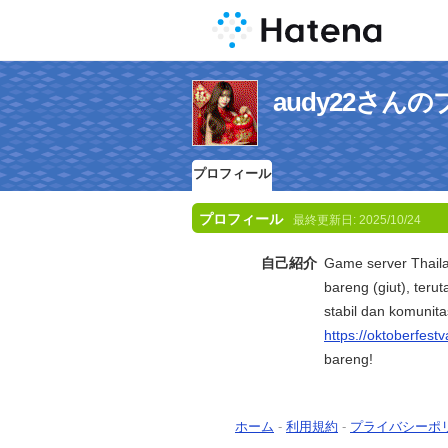
audy22さん
プロフィール
プロフィール
最終更新日:
2025/10/24
自己紹介
Game server Thailan
bareng (giut), ter
stabil dan komunita
https://oktoberfest
bareng!
ホーム
-
利用規約
-
プライバシーポ