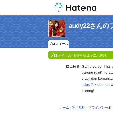
audy22さん
プロフィール
プロフィール
最終更新日:
2025/10/24
自己紹介
Game server Thailan
bareng (giut), ter
stabil dan komunita
https://oktoberfest
bareng!
ホーム
-
利用規約
-
プライバシーポ