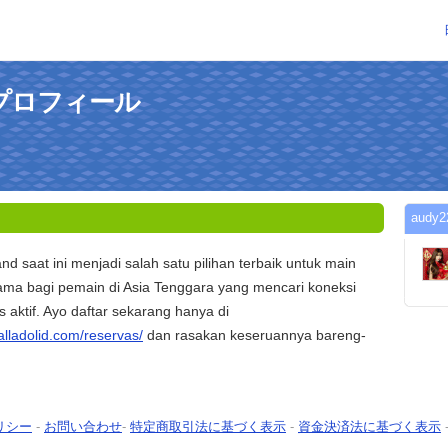
のプロフィール
aud
d saat ini menjadi salah satu pilihan terbaik untuk main
utama bagi pemain di Asia Tenggara yang mencari koneksi
s aktif. Ayo daftar sekarang hanya di
valladolid.com/reservas/
dan rasakan keseruannya bareng-
リシー
-
お問い合わせ
-
特定商取引法に基づく表示
-
資金決済法に基づく表示