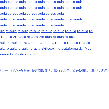
-aula
cursos-aula
cursos-aula
cursos-aula
cursos-aula
-aula
cursos-aula
cursos-aula
cursos-aula
cursos-aula
-aula
cursos-aula
cursos-aula
cursos-aula
-aula
cursos-aula
cursos-aula
cursos-aula
cursos-aula
-aula
cursos-aula
cursos-aula
cursos-aula
ula
re-aula
re-aula
re-aula
re-aula
re-aula
re-aula
re-aula
re-
a
re-aula
>re-aula
re-aula
>re-aula
re-aula
re-aula
-aula
re-aula
re-aula
re-aula
re-aula
re-aula
re-aula
re-aula
ula
re-aula
re-aula
re-aula
Skillcoach.io plataforma de IA de
ecomendación de cursos
リシー
-
お問い合わせ
-
特定商取引法に基づく表示
-
資金決済法に基づく表示