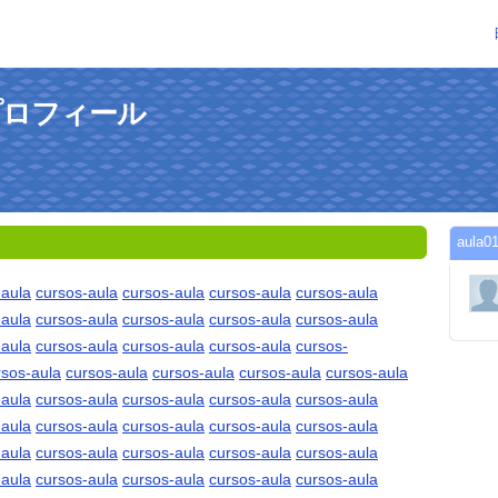
のプロフィール
aul
-aula
cursos-aula
cursos-aula
cursos-aula
cursos-aula
-aula
cursos-aula
cursos-aula
cursos-aula
cursos-aula
-aula
cursos-aula
cursos-aula
cursos-aula
cursos-
rsos-aula
cursos-aula
cursos-aula
cursos-aula
cursos-aula
-aula
cursos-aula
cursos-aula
cursos-aula
cursos-aula
-aula
cursos-aula
cursos-aula
cursos-aula
cursos-aula
-aula
cursos-aula
cursos-aula
cursos-aula
cursos-aula
-aula
cursos-aula
cursos-aula
cursos-aula
cursos-aula