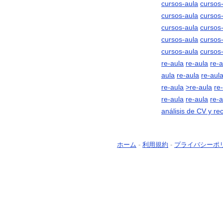
cursos-aula
cursos
cursos-aula
cursos
cursos-aula
cursos
cursos-aula
cursos
cursos-aula
cursos
re-aula
re-aula
re-a
aula
re-aula
re-aul
re-aula
>re-aula
re
re-aula
re-aula
re-a
análisis de CV y r
ホーム
-
利用規約
-
プライバシーポ