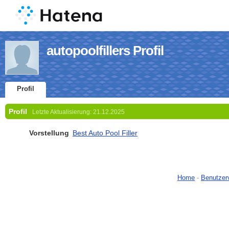
autopoolfillers Profil
Profil
Profil
Letzte Aktualisierung:
21.12.2025
Vorstellung
Best Auto Pool Filler
Home
-
Benutzer