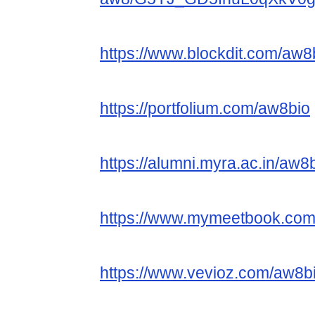
https://www.blockdit.com/aw8
https://portfolium.com/aw8bio
https://alumni.myra.ac.in/aw8
https://www.mymeetbook.com
https://www.vevioz.com/aw8b