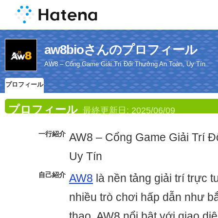
aw8bioさんのプロフィール
AW8 – Cổng Game Giải Trí Đổi Thưởng An Toàn, Uy Tín
プロフィール
プロフィール
最終更新日:
2025/06/09
一行紹介
AW8 – Cổng Game Giải Trí Đ
Uy Tín
自己紹介
AW8
là nền tảng giải trí trực
nhiều trò chơi hấp dẫn như bắ
thao. AW8 nổi bật với giao diệ