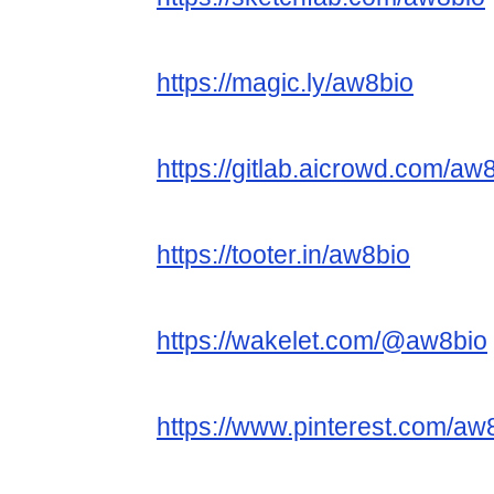
https://magic.ly/aw8bio
https://gitlab.aicrowd.com/aw
https://tooter.in/aw8bio
https://wakelet.com/@aw8bio
https://www.pinterest.com/aw