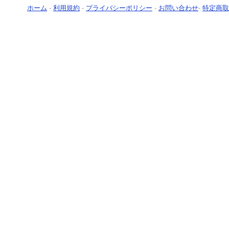
ホーム
-
利用規約
-
プライバシーポリシー
-
お問い合わせ
-
特定商取