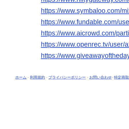
https://www.symbaloo.com/mi
https://www.fundable.com/us
https://www.aicrowd.com/part
https://www.openrec.tv/user/
https://www.giveawayoftheda
ホーム
-
利用規約
-
プライバシーポリシー
-
お問い合わせ
-
特定商取