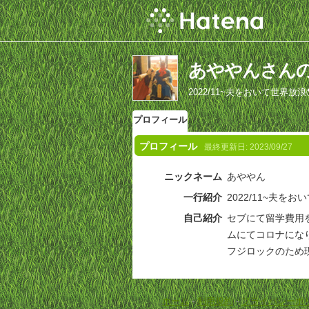
あややんさん
2022/11~夫をおいて世界放浪
プロフィール
プロフィール
最終更新日:
2023/09/27
ニックネーム
あややん
一行紹介
2022/11~夫をお
自己紹介
セブにて留学費用
ムにてコロナにな
フジロックのため現
ホーム
-
利用規約
-
プライバシーポ