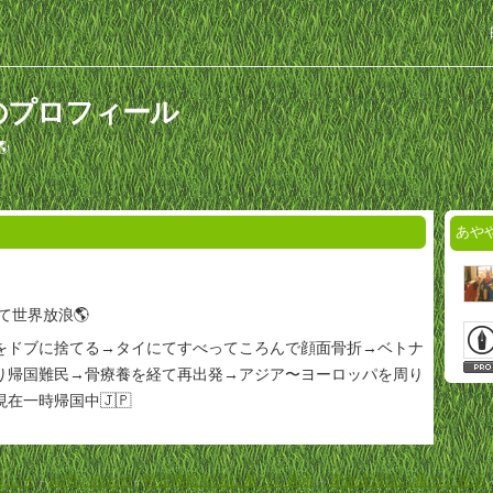
のプロフィール

あや
いて世界放浪🌎
をドブに捨てる→タイにてすべってころんで顔面骨折→ベトナ
り帰国難民→骨療養を経て再出発→アジア〜ヨーロッパを周り
在一時帰国中🇯🇵
リシー
-
お問い合わせ
-
特定商取引法に基づく表示
-
資金決済法に基づく表示