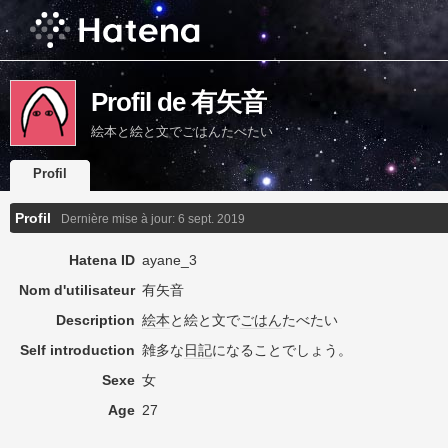
Profil de 有矢音
絵本と絵と文でごはんたべたい
Profil
Profil
Dernière mise à jour:
6 sept. 2019
Hatena ID
ayane_3
Nom d'utilisateur
有矢音
Description
絵本
と絵と文で
ごはん
たべたい
Self introduction
雑多な
日記
になることでしょう。
Sexe
女
Age
27