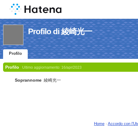
Profilo di 綾崎光一
Profilo
Profilo
Ultimo aggiornamento:
16/apr/2023
Soprannome
綾崎光一
Home
-
Accordo con l'Ut