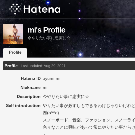
mi's Profile
今やりたい事に忠実に☆
Profile
Profile
Last updated:
Aug 29, 2021
Hatena ID
ayumi-mi
Nickname
mi
Description
今やりたい事に忠実に☆
Self introduction
やりたい事が必ずしもできるわけじゃないけれ
謝(o^^o)
スノーボード、音楽、ファッション、スノーラ
色々なことに興味があって常にやりたい事だらけで