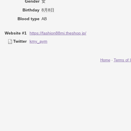
Gender
女
Birthday
8月8日
Blood type
AB
Website #1
https://fashion88mi.theshop.jp/
Twitter
kmy_aym
Home
-
Terms of 