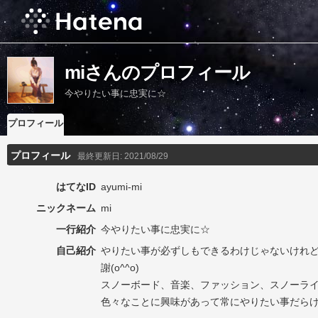
miさんのプロフィール
今やりたい事に忠実に☆
プロフィール
プロフィール
最終更新日:
2021/08/29
はてなID
ayumi-mi
ニックネーム
mi
一行紹介
今やりたい事に忠実に☆
自己紹介
やりたい事が必ずしもできるわけじゃないけれ
謝(o^^o)
スノーボード、音楽、ファッション、スノーラ
色々なことに興味があって常にやりたい事だらけで