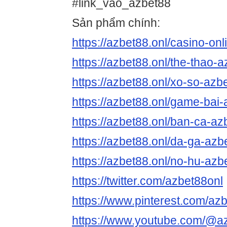
#link_vao_azbet88
Sản phẩm chính:
https://azbet88.onl/casino-on
https://azbet88.onl/the-thao-a
https://azbet88.onl/xo-so-azb
https://azbet88.onl/game-bai-
https://azbet88.onl/ban-ca-az
https://azbet88.onl/da-ga-azb
https://azbet88.onl/no-hu-azb
https://twitter.com/azbet88onl
https://www.pinterest.com/az
https://www.youtube.com/@a