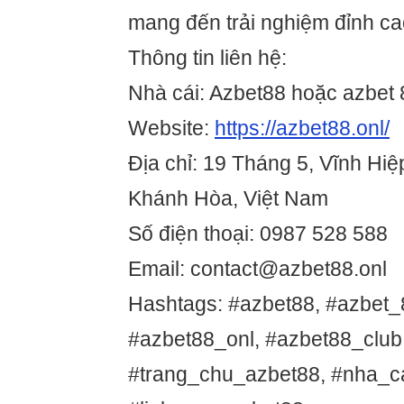
mang đến trải nghiệm đỉnh ca
Thông tin liên hệ:
Nhà cái: Azbet88 hoặc azbet 
Website:
https://azbet88.onl/
Địa chỉ: 19 Tháng 5, Vĩnh Hiệ
Khánh Hòa, Việt Nam
Số điện thoại: 0987 528 588
Email: contact@azbet88.onl
Hashtags: #azbet88, #azbet
#azbet88_onl, #azbet88_club
#trang_chu_azbet88, #nha_c