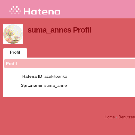
suma_annes Profil
Profil
Profil
Hatena ID
azukitoanko
Spitzname
suma_anne
Home
-
Benutzer