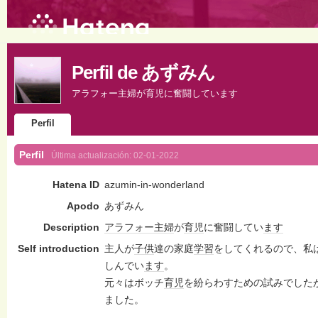
Perfil de あずみん
アラフォー主婦が育児に奮闘しています
Perfil
Perfil
Última actualización:
02-01-2022
Hatena ID
azumin-in-wonderland
Apodo
あずみん
Description
アラフォー
主婦
が
育児
に奮闘してい
ます
Self introduction
主人が
子供
達の家庭
学習
をしてくれるので、私
しんでい
ます
。
元々はボッチ
育児
を紛らわすための試みでした
ました。