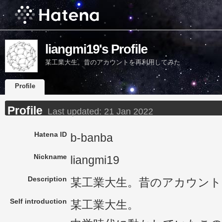
liangmi19's Profile
某工業大生。昔のアカウントを再利用してみた
Profile
Profile
Last updated:
21 Jan 2022
Hatena ID
b-banba
Nickname
liangmi19
Description
某工業大生。昔のアカウント
Self introduction
某工業大生。