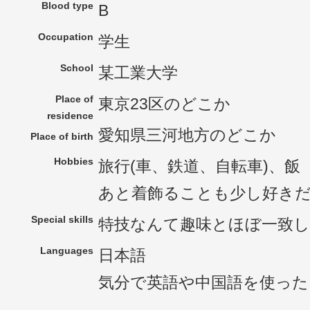
Blood type
B
Occupation
学生
School
某工業大学
Place of
東京23区のどこか
residence
愛知県三河地方のどこか
Place of birth
Hobbies
旅行(車、鉄道、自転車)、飯
あと着飾ることも少し好き
Special skills
特技なんて趣味とほぼ一致
Languages
日本語
気分で英語や中国語を使っ