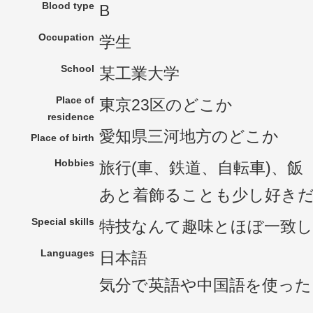
Blood type
B
Occupation
学生
School
某工業大学
Place of
東京23区のどこか
residence
愛知県三河地方のどこか
Place of birth
Hobbies
旅行(車、鉄道、自転車)、飯
あと着飾ることも少し好き
Special skills
特技なんて趣味とほぼ一致
Languages
日本語
気分で英語や中国語を使っ