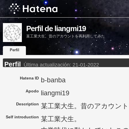
Perfil de liangmi19
某工業大生。昔のアカウントを再利用してみた
Perfil
Perfil
Última actualización:
21-01-2022
Hatena ID
b-banba
Apodo
liangmi19
Description
某工業大生。昔のアカウント
Self introduction
某工業大生。