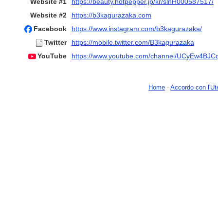
Website #1
https://beauty.hotpepper.jp/kr/slnH000587517/
Website #2
https://b3kagurazaka.com
Facebook
https://www.instagram.com/b3kagurazaka/
Twitter
https://mobile.twitter.com/B3kagurazaka
YouTube
https://www.youtube.com/channel/UCyEw4BJ
Home
-
Accordo con l'Ut