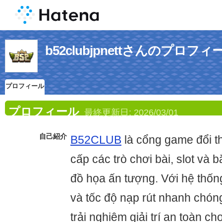
b52clubjpnettさんのプロフィ
プロフィール
プロフィール
最終更新日:
2026/03/01
自己紹介
B52CLUB
là cổng game đổi t
cấp các trò chơi bài, slot và 
đồ họa ấn tượng. Với hệ thốn
và tốc độ nạp rút nhanh chó
trải nghiệm giải trí an toàn c