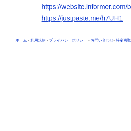
https://website.informer.com/
https://justpaste.me/h7UH1
ホーム
-
利用規約
-
プライバシーポリシー
-
お問い合わせ
-
特定商取