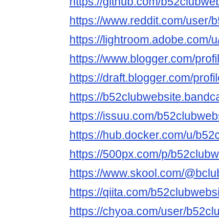
https://github.com/b52clubweb
https://www.reddit.com/user/
https://lightroom.adobe.com/
https://www.blogger.com/pro
https://draft.blogger.com/pr
https://b52clubwebsite.band
https://issuu.com/b52clubweb
https://hub.docker.com/u/b52
https://500px.com/p/b52clubw
https://www.skool.com/@bclu
https://qiita.com/b52clubwebs
https://chyoa.com/user/b52cl