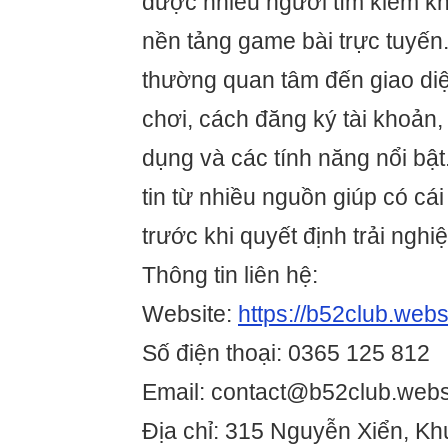
được nhiều người tìm kiếm kh
nền tảng game bài trực tuyến
thường quan tâm đến giao diệ
chơi, cách đăng ký tài khoản
dụng và các tính năng nổi bậ
tin từ nhiều nguồn giúp có cá
trước khi quyết định trải nghi
Thông tin liên hệ:
Website:
https://b52club.webs
Số điện thoại: 0365 125 812
Email: contact@b52club.webs
Địa chỉ: 315 Nguyễn Xiển, Kh