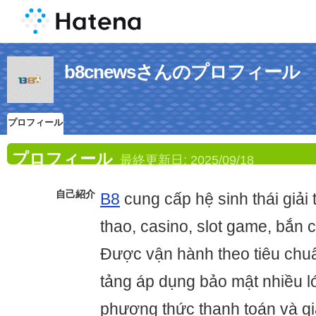
b8cnewsさんのプロフィール
プロフィール
プロフィール
最終更新日:
2025/09/18
自己紹介
B8
cung cấp hệ sinh thái giải t
thao, casino, slot game, bắn c
Được vận hành theo tiêu chuẩ
tảng áp dụng bảo mật nhiều l
phương thức thanh toán và gia