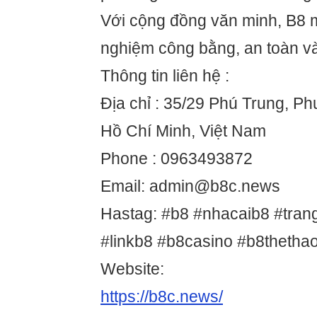
Với cộng đồng văn minh, B8 m
nghiệm công bằng, an toàn v
Thông tin liên hệ :
Địa chỉ : 35/29 Phú Trung, P
Hồ Chí Minh, Việt Nam
Phone : 0963493872
Email: admin@b8c.news
Hastag: #b8 #nhacaib8 #tra
#linkb8 #b8casino #b8thetha
Website:
https://b8c.news/