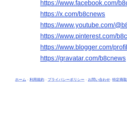
https://www.facebook.com/b
https://x.com/b8cnews
https://www.youtube.com/@
https://www.pinterest.com/b8
https://www.blogger.com/pro
https://gravatar.com/b8cnews
ホーム
-
利用規約
-
プライバシーポリシー
-
お問い合わせ
-
特定商取