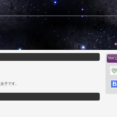
。
Von 
系
女子
です。