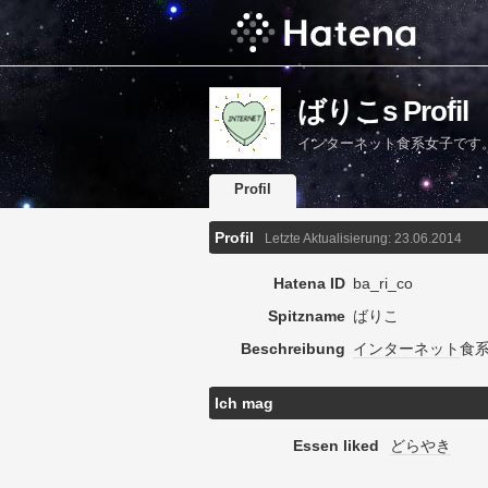
ばりこs Profil
インターネット食系女子です
Profil
Profil
Letzte Aktualisierung:
23.06.2014
Hatena ID
ba_ri_co
Spitzname
ばりこ
Beschreibung
インターネット
食
Ich mag
Essen liked
どらやき