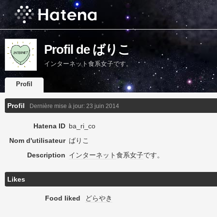
Profil de ばりこ
インターネット食系女子です。
Profil
Profil
Dernière mise à jour:
23 juin 2014
Hatena ID
ba_ri_co
Nom d'utilisateur
ばりこ
Description
インターネット
食系
女子
です。
Likes
Food liked
どらやき