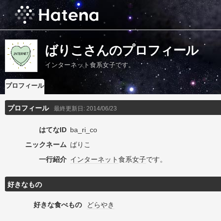
ばりこさんのプロフィール
インターネット食系女子です。
プロフィール
プロフィール
最終更新日:
2014/06/23
はてなID
ba_ri_co
ニックネーム
ばりこ
一行紹介
インターネット
食系
女子
です。
好きなもの
好きな食べもの
どらやき