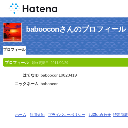
babooconさんのプロフィール
プロフィール
プロフィール
最終更新日:
2011/09/29
はてなID
baboocon19820419
ニックネーム
baboocon
ホーム
-
利用規約
-
プライバシーポリシー
-
お問い合わせ
-
特定商取