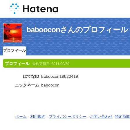
babooconさんのプロフィール
プロフィール
プロフィール
最終更新日:
2011/09/29
はてなID
baboocon19820419
ニックネーム
baboocon
ホーム
-
利用規約
-
プライバシーポリシー
-
お問い合わせ
-
特定商取