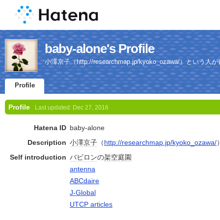
baby-alone's Profile
小澤京子（http://researchmap.jp/kyoko_ozawa/）と
Profile
Profile
Last updated:
Dec 27, 2016
Hatena ID
baby-alone
Description
小澤
京子
（
http://researchmap.jp/kyoko_ozawa/
Self introduction
バビロン
の
架空
庭園
antenna
ABCdaire
J-Global
UTCP articles