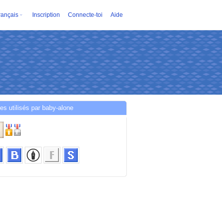
rançais
Inscription
Connecte-toi
Aide
es utilisés par baby-alone