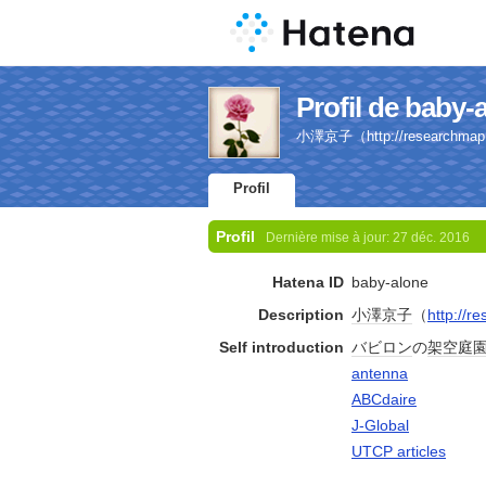
Profil de baby-
小澤京子（http://research
Profil
Profil
Dernière mise à jour:
27 déc. 2016
Hatena ID
baby-alone
Description
小澤
京子
（
http://r
Self introduction
バビロン
の
架空
庭
antenna
ABCdaire
J-Global
UTCP articles