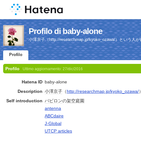
Profilo di baby-alone
小澤京子（http://researchmap.jp/kyoko_ozawa/）と
Profilo
Profilo
Ultimo aggiornamento:
27/dic/2016
Hatena ID
baby-alone
Description
小澤
京子
（
http://researchmap.jp/kyoko_ozawa/
Self introduction
バビロン
の
架空
庭園
antenna
ABCdaire
J-Global
UTCP articles