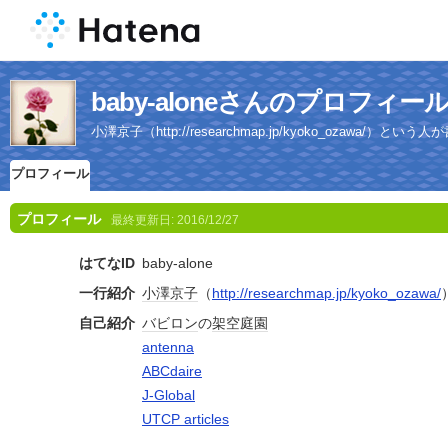
baby-aloneさんのプロフィー
小澤京子（http://researchmap.jp/kyoko_ozawa/）と
プロフィール
プロフィール
最終更新日:
2016/12/27
はてなID
baby-alone
一行紹介
小澤
京子
（
http://researchmap.jp/kyoko_ozawa/
自己紹介
バビロン
の
架空
庭園
antenna
ABCdaire
J-Global
UTCP articles