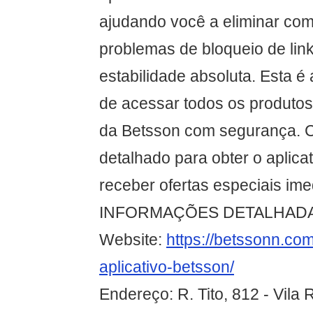
ajudando você a eliminar co
problemas de bloqueio de lin
estabilidade absoluta. Esta é
de acessar todos os produtos
da Betsson com segurança. C
detalhado para obter o aplicat
receber ofertas especiais im
INFORMAÇÕES DETALHADA
Website:
https://betssonn.com
aplicativo-betsson/
Endereço: R. Tito, 812 - Vil