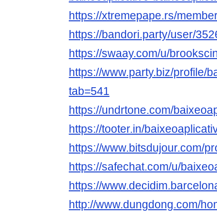
https://xtremepape.rs/member
https://bandori.party/user/352
https://swaay.com/u/brooksci
https://www.party.biz/profile/
tab=541
https://undrtone.com/baixeoapl
https://tooter.in/baixeoaplicati
https://www.bitsdujour.com/p
https://safechat.com/u/baixeoa
https://www.decidim.barcelona/
http://www.dungdong.com/ho