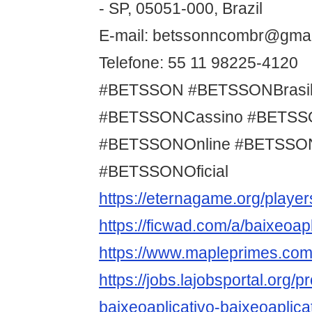
- SP, 05051-000, Brazil
E-mail: betssonncombr@gma
Telefone: 55 11 98225-4120
#BETSSON #BETSSONBrasi
#BETSSONCassino #BETSS
#BETSSONOnline #BETSSON
#BETSSONOficial
https://eternagame.org/playe
https://ficwad.com/a/baixeoapl
https://www.mapleprimes.com/
https://jobs.lajobsportal.org/p
baixeoaplicativo-baixeoaplica