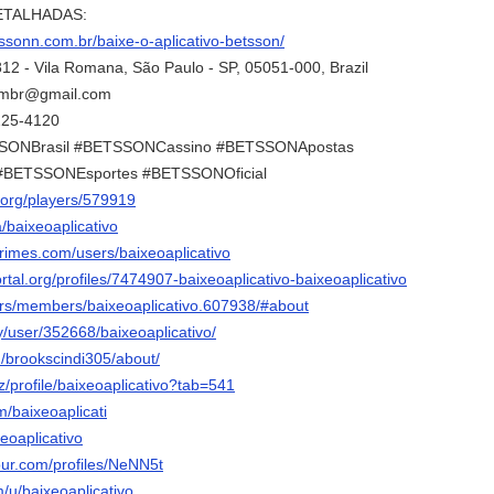
TALHADAS:
tssonn.com.br/baixe-o-aplicativo-betsson/
812 - Vila Romana, São Paulo - SP, 05051-000, Brazil
ombr@gmail.com
225-4120
ONBrasil #BETSSONCassino #BETSSONApostas
#BETSSONEsportes #BETSSONOficial
.org/players/579919
a/baixeoaplicativo
rimes.com/users/baixeoaplicativo
ortal.org/profiles/7474907-baixeoaplicativo-baixeoaplicativo
.rs/members/baixeoaplicativo.607938/#about
ty/user/352668/baixeoaplicativo/
u/brookscindi305/about/
iz/profile/baixeoaplicativo?tab=541
m/baixeoaplicati
xeoaplicativo
our.com/profiles/NeNN5t
m/u/baixeoaplicativo