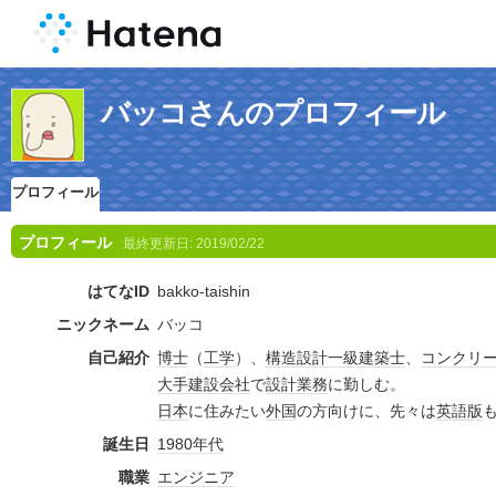
バッコさんのプロフィール
プロフィール
プロフィール
最終更新日:
2019/02/22
はてなID
bakko-taishin
ニックネーム
バッコ
自己紹介
博士
（
工学
）、
構造
設計
一級建築士
、
コンクリ
大手
建設
会社
で
設計
業務
に勤しむ。
日本
に住みたい
外国
の方向けに、先々は
英語版
誕生日
1980年代
職業
エンジニア