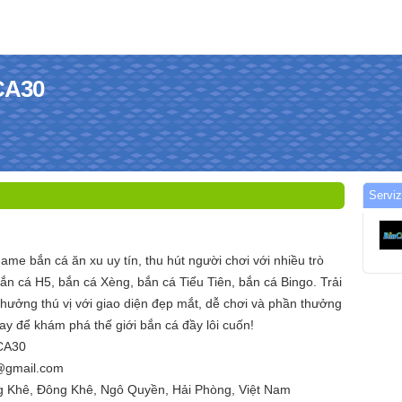
CA30
Servi
ame bắn cá ăn xu uy tín, thu hút người chơi với nhiều trò
ắn cá H5, bắn cá Xèng, bắn cá Tiểu Tiên, bắn cá Bingo. Trải
thưởng thú vị với giao diện đẹp mắt, dễ chơi và phần thưởng
gay để khám phá thế giới bắn cá đầy lôi cuốn!
CA30
@gmail.com
ng Khê, Đông Khê, Ngô Quyền, Hải Phòng, Việt Nam