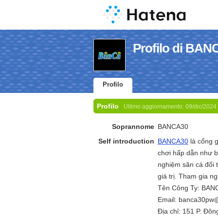
Profilo di BAN
Profilo
Profilo
Ultimo aggiornamento:
09/dic/2024
Soprannome
BANCA30
Self introduction
BANCA30
là cổng g
chơi hấp dẫn như b
nghiệm săn cá đổi 
giá trị. Tham gia n
Tên Công Ty: BAN
Email: banca30pw
Địa chỉ: 151 P. Đô