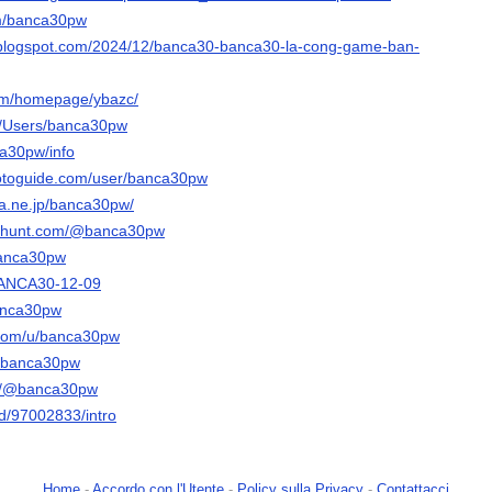
om/banca30pw
.blogspot.com/2024/12/banca30-banca30-la-cong-game-ban-
com/homepage/ybazc/
om/Users/banca30pw
ca30pw/info
hotoguide.com/user/banca30pw
ena.ne.jp/banca30pw/
cthunt.com/@banca30pw
banca30pw
/BANCA30-12-09
banca30pw
.com/u/banca30pw
u/banca30pw
om/@banca30pw
nd/97002833/intro
Home
-
Accordo con l'Utente
-
Policy sulla Privacy
-
Contattacci