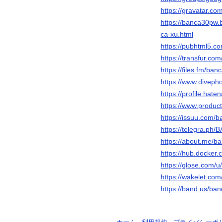
https://gravatar.c
https://banca30pw
ca-xu.html
https://pubhtml5.
https://transfur.c
https://files.fm/ban
https://www.divep
https://profile.hat
https://www.produ
https://issuu.com/
https://telegra.ph
https://about.me/
https://hub.docker
https://glose.com/
https://wakelet.c
https://band.us/ba