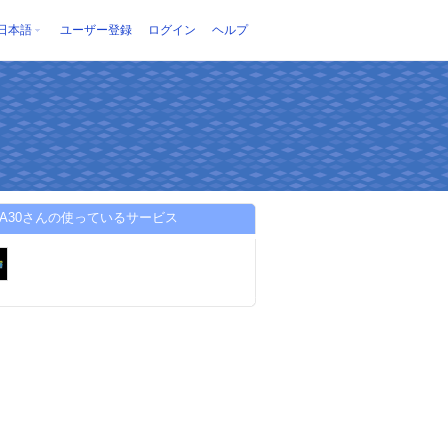
日本語
ユーザー登録
ログイン
ヘルプ
CA30さんの使っているサービス