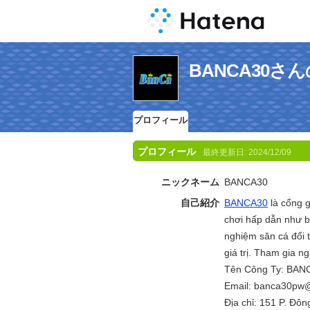
BANCA30さ
プロフィール
プロフィール
最終更新日:
2024/12/09
ニックネーム
BANCA30
自己紹介
BANCA30
là cổng g
chơi hấp dẫn như b
nghiệm săn cá đổi 
giá trị. Tham gia n
Tên Công Ty: BAN
Email: banca30pw
Địa chỉ: 151 P. Đô