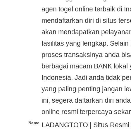
agen togel online terbaik di 
mendaftarkan diri di situs te
akan mendapatkan pelayanan 
fasilitas yang lengkap. Selain 
proses transaksinya anda b
berbagai macam BANK lokal 
Indonesia. Jadi anda tidak pe
yang paling penting jangan 
ini, segera daftarkan diri anda
online resmi terpercaya seka
Name
LADANGTOTO | Situs Resmi 