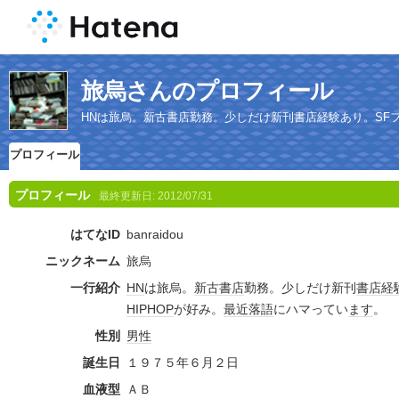
旅烏さんのプロフィール
HNは旅烏。新古書店勤務。少しだけ新刊書店経験あり。SFフ
プロフィール
プロフィール
最終更新日:
2012/07/31
はてなID
banraidou
ニックネーム
旅烏
一行紹介
HN
は旅烏。
新古書店
勤務。少しだけ新刊
書店
経
HIPHOP
が好み。
最近
落語
にハマってい
ます
。
性別
男性
誕生日
１９７５年６月２日
血液型
ＡＢ