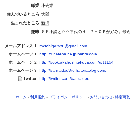
職業
小売業
住んでいるところ
大阪
生まれたところ
新潟
趣味
ＳＦ
小説
と９０
年代
のＨＩＰＨＯＰが好み。
最
メールアドレス 1
mctabigarasu@gmail.com
ホームページ 1
http://d.hatena.ne.jp/banraidou/
ホームページ 2
http://book.akahoshitakuya.com/u/11164
ホームページ 3
http://banraidou3rd.hatenablog.com/
Twitter
http://twitter.com/banraidou
ホーム
-
利用規約
-
プライバシーポリシー
-
お問い合わせ
-
特定商取