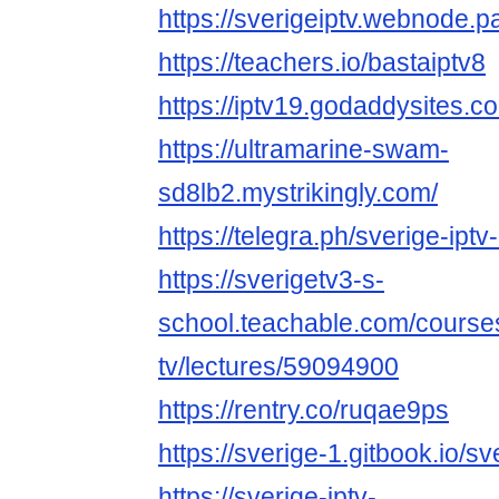
https://sverigeiptv.webnode.p
https://teachers.io/bastaiptv8
https://iptv19.godaddysites.c
https://ultramarine-swam-
sd8lb2.mystrikingly.com/
https://telegra.ph/sverige-iptv
https://sverigetv3-s-
school.teachable.com/courses
tv/lectures/59094900
https://rentry.co/ruqae9ps
https://sverige-1.gitbook.io/s
https://sverige-iptv-