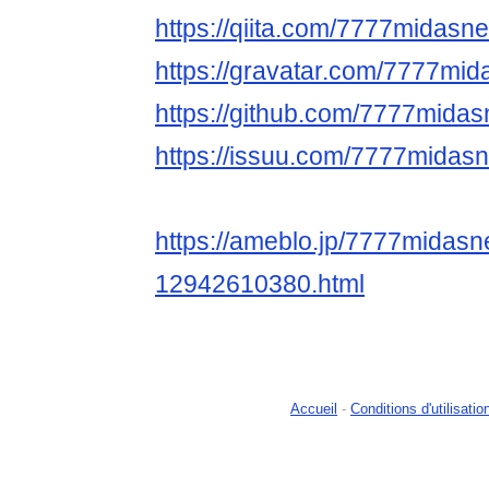
https://qiita.com/7777midasne
https://gravatar.com/7777mid
https://github.com/7777midas
https://issuu.com/7777midasn
https://ameblo.jp/7777midasne
12942610380.html
Accueil
-
Conditions d'utilisatio