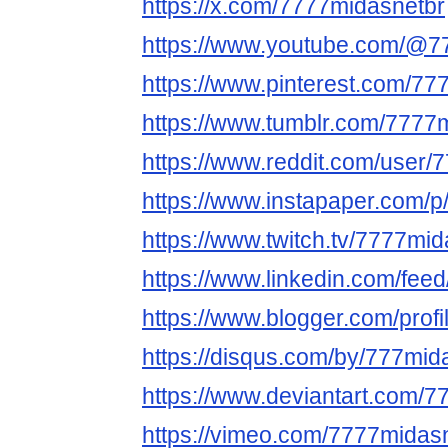
https://x.com/7777midasnetbr
https://www.youtube.com/@7
https://www.pinterest.com/77
https://www.tumblr.com/7777
https://www.reddit.com/user/
https://www.instapaper.com/
https://www.twitch.tv/7777mi
https://www.linkedin.com/fee
https://www.blogger.com/pro
https://disqus.com/by/777mid
https://www.deviantart.com/
https://vimeo.com/7777midas