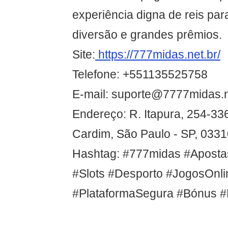
experiência digna de reis pa
diversão e grandes prêmios.
Site:
https://777midas.net.br/
Telefone: +551135525758
E-mail: suporte@7777midas.n
Endereço: R. Itapura, 254-33
Cardim, São Paulo - SP, 0331
Hashtag: #777midas #Aposta
#Slots #Desporto #JogosOnli
#PlataformaSegura #Bónus #