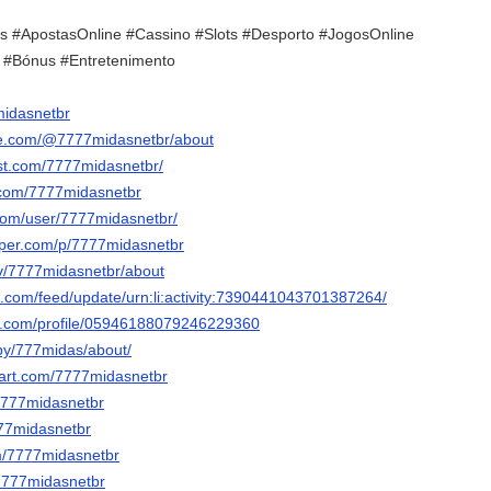
s #ApostasOnline #Cassino #Slots #Desporto #JogosOnline
 #Bónus #Entretenimento
midasnetbr
be.com/@7777midasnetbr/about
est.com/7777midasnetbr/
.com/7777midasnetbr
.com/user/7777midasnetbr/
aper.com/p/7777midasnetbr
tv/7777midasnetbr/about
in.com/feed/update/urn:li:activity:7390441043701387264/
er.com/profile/05946188079246229360
/by/777midas/about/
tart.com/7777midasnetbr
7777midasnetbr
777midasnetbr
om/7777midasnetbr
/7777midasnetbr