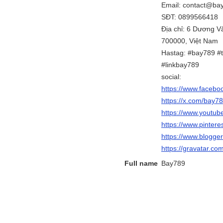
Email: contact@ba
SĐT: 0899566418
Địa chỉ: 6 Dương 
700000, Việt Nam
Hastag: #bay789 
#linkbay789
social:
https://www.facebo
https://x.com/bay7
https://www.youtu
https://www.pintere
https://www.blogg
https://gravatar.c
Full name
Bay789