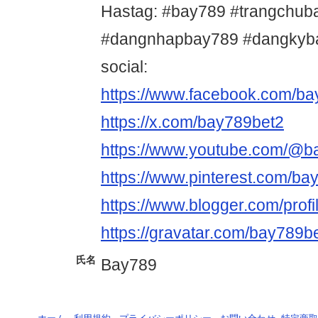
Hastag: #bay789 #trangchub
#dangnhapbay789 #dangkyba
social:
https://www.facebook.com/ba
https://x.com/bay789bet2
https://www.youtube.com/@b
https://www.pinterest.com/bay
https://www.blogger.com/pro
https://gravatar.com/bay789b
氏名
Bay789