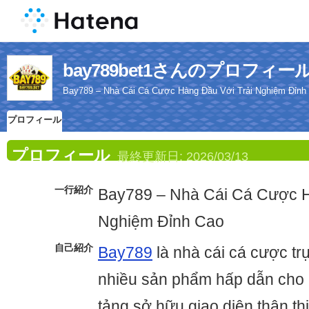
bay789bet1さんのプロフィー
Bay789 – Nhà Cái Cá Cược Hàng Đầu Với Trải Nghiệm Đỉnh
プロフィール
プロフィール
最終更新日:
2026/03/13
一行紹介
Bay789 – Nhà Cái Cá Cược H
Nghiệm Đỉnh Cao
自己紹介
Bay789
là nhà cái cá cược t
nhiều sản phẩm hấp dẫn cho 
tảng sở hữu giao diện thân th