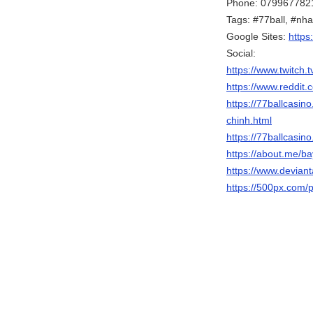
Phone: 079967782
Tags: #77ball, #nha
Google Sites:
https
Social:
https://www.twitch.
https://www.reddit.
https://77ballcasin
chinh.html
https://77ballcasin
https://about.me/ba
https://www.deviant
https://500px.com/p