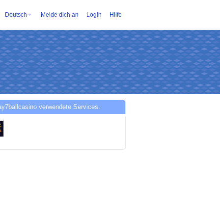
Deutsch
Melde dich an
Login
Hilfe
ay7ballcasino verwendete Services.